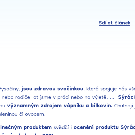
Sdílet článek
 Vysočiny,
jsou zdravou svačinkou
, která spojuje nás v
i nebo rodiče, ať jsme v práci nebo na výletě, …
Sýrác
sou
významným zdrojem vápníku a bílkovin.
Chutnají
eleninou či ovocem.
dinečným produktem
svědčí i
ocenění produktu Sýrác