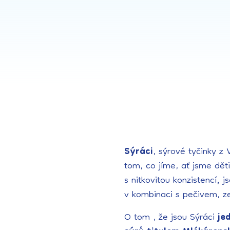
Sýráci
, sýrové tyčinky z
tom, co jíme, ať jsme dět
s nitkovitou konzistencí
,
j
v kombinaci s pečivem, z
O tom , že jsou Sýráci
je