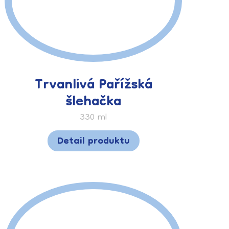
Trvanlivá Pařížská
šlehačka
330 ml
Detail produktu