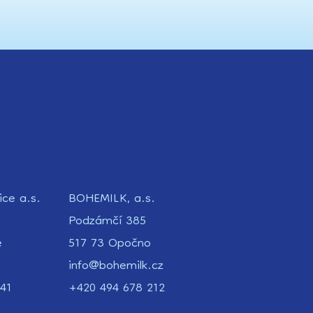
ice a.s.
BOHEMILK, a.s.
Podzámčí 385
e
517 73 Opočno
info@bohemilk.cz
41
+420 494 678 212