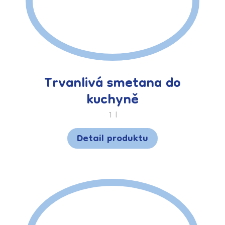
Trvanlivá smetana do
kuchyně
1 l
Detail produktu