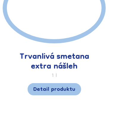
Trvanlivá smetana
extra nášleh
1 l
Detail produktu