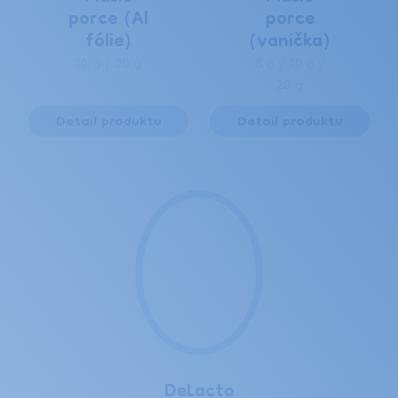
porce (Al
porce
fólie)
(vanička)
10 g / 20 g
8 g / 10 g /
20 g
Detail produktu
Detail produktu
DeLacto