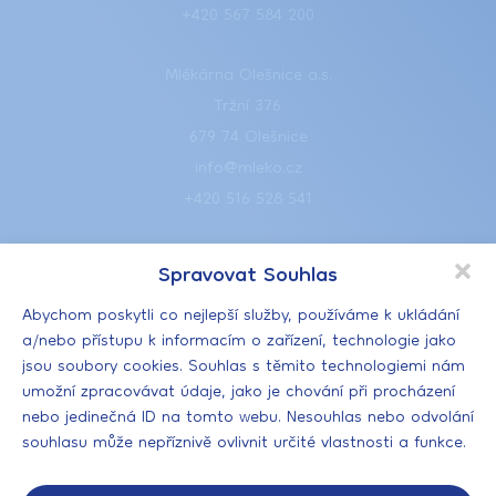
+420 567 584 200
Mlékárna Olešnice a.s.
Tržní 376
679 74 Olešnice
info@mleko.cz
+420 516 528 541
BOHEMILK, a.s.
Spravovat Souhlas
Podzámčí 385
Abychom poskytli co nejlepší služby, používáme k ukládání
517 73 Opočno
a/nebo přístupu k informacím o zařízení, technologie jako
info@bohemilk.cz
jsou soubory cookies. Souhlas s těmito technologiemi nám
+420 494 678 212
umožní zpracovávat údaje, jako je chování při procházení
nebo jedinečná ID na tomto webu. Nesouhlas nebo odvolání
souhlasu může nepříznivě ovlivnit určité vlastnosti a funkce.
EN