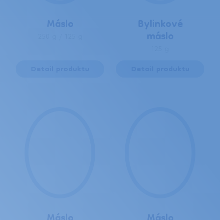
Máslo
Bylinkové
máslo
250 g / 125 g
125 g
Detail produktu
Detail produktu
Máslo
Máslo