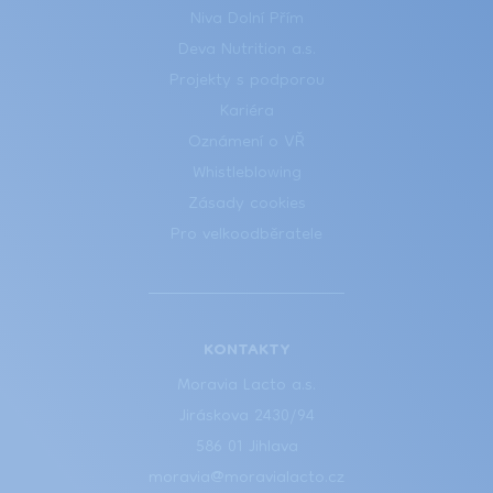
Niva Dolní Přím
Deva Nutrition a.s.
Projekty s podporou
Kariéra
Oznámení o VŘ
Whistleblowing
Zásady cookies
Pro velkoodběratele
KONTAKTY
Moravia Lacto a.s.
Jiráskova 2430/94
586 01 Jihlava
moravia@moravialacto.cz