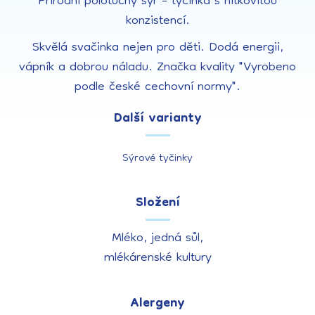
Přírodní polotučný sýr – tyčinka s nitkovitou
konzistencí.
Skvělá svačinka nejen pro děti. Dodá energii,
vápník a dobrou náladu. Značka kvality "Vyrobeno
podle české cechovní normy".
Další varianty
Sýrové tyčinky
Složení
Mléko, jedná sůl,
mlékárenské kultury
Alergeny