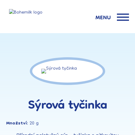
MENU
Sýrová tyčinka
Množství:
20 g