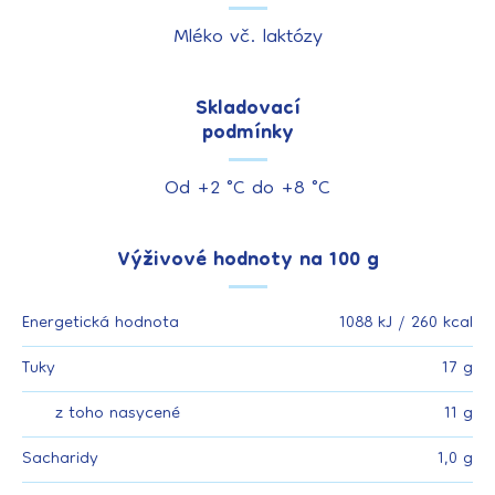
Mléko vč. laktózy
Skladovací
podmínky
Od +2 °C do +8 °C
Výživové hodnoty na 100 g
Energetická hodnota
1088 kJ / 260 kcal
Tuky
17 g
z toho nasycené
11 g
Sacharidy
1,0 g