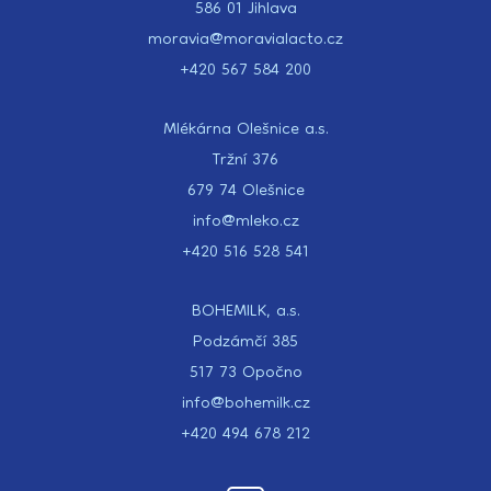
586 01 Jihlava
moravia@moravialacto.cz
+420 567 584 200
Mlékárna Olešnice a.s.
Tržní 376
679 74 Olešnice
info@mleko.cz
+420 516 528 541
BOHEMILK, a.s.
Podzámčí 385
517 73 Opočno
info@bohemilk.cz
+420 494 678 212