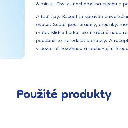
8 minut. Chvilku necháme na plechu a p
A teď tipy. Recept je vpravdě univerzální
ovoce. Super jsou jeřabiny, brusinky, me
máte. Klidně hořká, ale i mléčná nebo r
podobně to lze udělat s ořechy. A recep
v dóze, ať nezvlhnou a zachovají si křup
Použité produkty