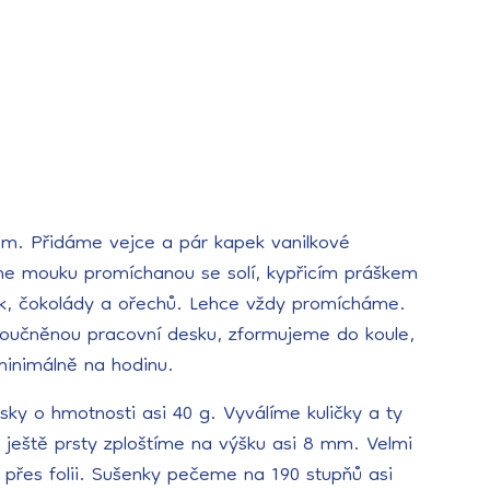
em. Přidáme vejce a pár kapek vanilkové
e mouku promíchanou se solí, kypřicím práškem
ek, čokolády a ořechů. Lehce vždy promícháme.
učněnou pracovní desku, zformujeme do koule,
inimálně na hodinu.
ky o hmotnosti asi 40 g. Vyválíme kuličky a ty
 ještě prsty zploštíme na výšku asi 8 mm. Velmi
přes folii. Sušenky pečeme na 190 stupňů asi