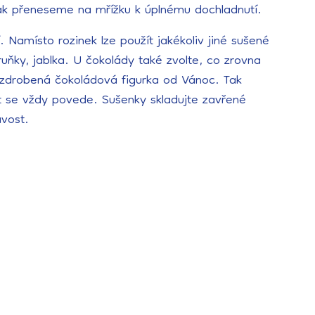
ak přeneseme na mřížku k úplnému dochladnutí.
. Namísto rozinek lze použít jakékoliv jiné sušené
ruňky, jablka. U čokolády také zvolte, co zrovna
ozdrobená čokoládová figurka od Vánoc. Tak
t se vždy povede. Sušenky skladujte zavřené
avost.