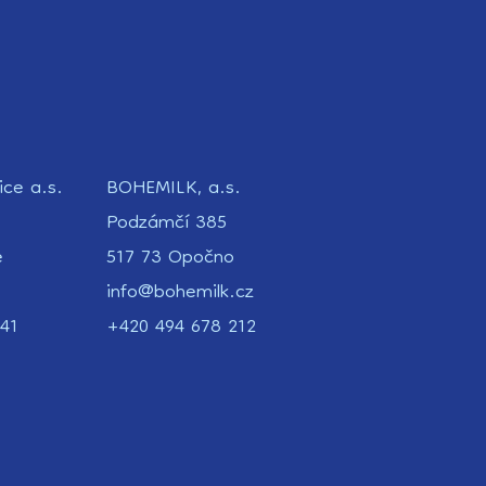
ice a.s.
BOHEMILK, a.s.
Podzámčí 385
e
517 73 Opočno
info@bohemilk.cz
41
+420 494 678 212