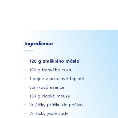
Ingredience
120 g změklého másla
100 g tmavého cukru
1 vejce v pokojové teplotě
vanilková esence
150 g hladké mouky
½ lžičky prášku do pečiva
½ lžičky jedlé sody