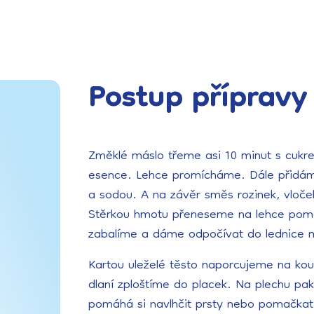
Postup přípravy
Změklé máslo třeme asi 10 minut s cukr
esence. Lehce promícháme. Dále přidám
a sodou. A na závěr směs rozinek, vloč
Stěrkou hmotu přeneseme na lehce pomo
zabalíme a dáme odpočívat do lednice m
Kartou uleželé těsto naporcujeme na kous
dlaní zploštíme do placek. Na plechu pak
pomáhá si navlhčit prsty nebo pomačkat 