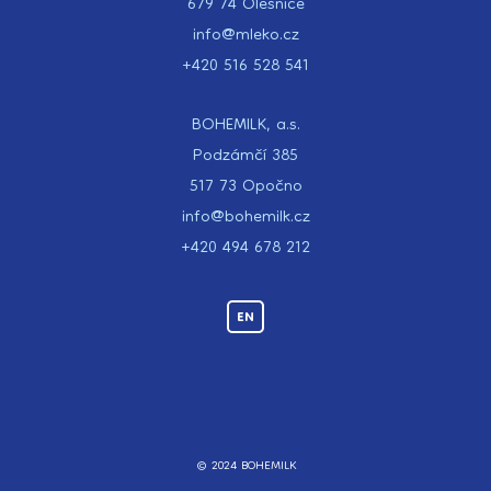
679 74 Olešnice
info@mleko.cz
+420 516 528 541
BOHEMILK, a.s.
Podzámčí 385
517 73 Opočno
info@bohemilk.cz
+420 494 678 212
EN
© 2024 BOHEMILK