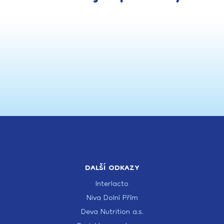
DALŠÍ ODKAZY
Interlacto
Niva Dolní Přím
Deva Nutrition a.s.