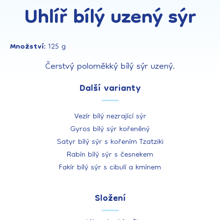
Uhlíř bílý uzený sýr
Množství:
125 g
Čerstvý poloměkký bílý sýr
uzený.
Další varianty
Vezír bílý nezrající sýr
Gyros bílý sýr kořeněný
Satyr bílý sýr s kořením Tzatziki
Rabín bílý sýr s česnekem
Fakír bílý sýr s cibulí a kmínem
Složení