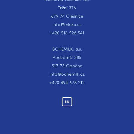
Mlékárna Olešnice a.s.
Tržní 376
679 74 Olešnice
info@mleko.cz
+420 516 528 541
BOHEMILK, a.s.
Podzámčí 385
517 73 Opočno
info@bohemilk.cz
+420 494 678 212
EN