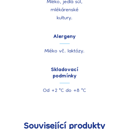
Mléko, jedlá sůl,
mlékárenské
kultury.
Alergeny
Mléko vč. laktózy.
Skladovací
podmínky
Od +2 °C do +8 °C
Související produkty