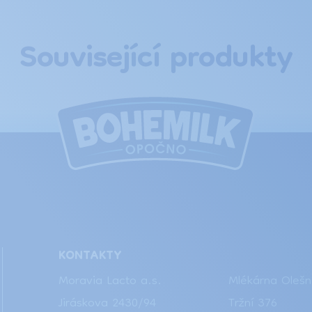
Související produkty
KONTAKTY
Moravia Lacto a.s.
Mlékárna Olešn
Jiráskova 2430/94
Tržní 376