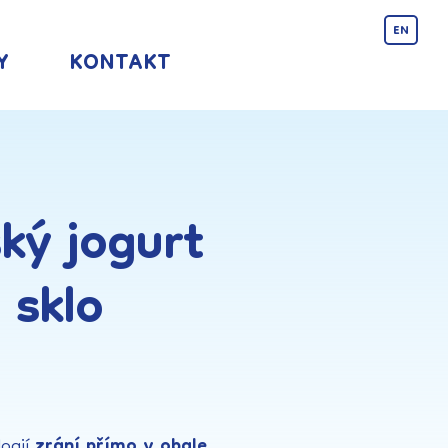
EN
Y
KONTAKT
ký jogurt
 sklo
logií
zrání přímo v obale