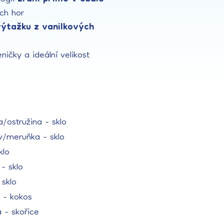
ých hor
výtažku z vanilkových
eničky a ideální velikost
/ostružina - sklo
v/meruňka - sklo
klo
- sklo
 sklo
 - kokos
 - skořice