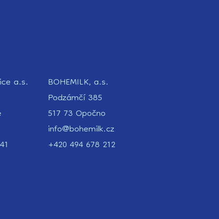
ice a.s.
BOHEMILK, a.s.
Podzámčí 385
e
517 73 Opočno
info@bohemilk.cz
41
+420 494 678 212