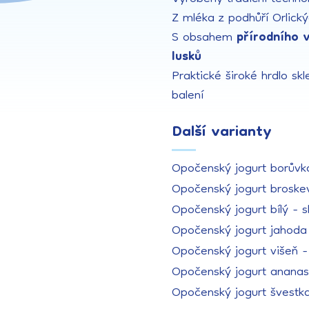
Z mléka z podhůří Orlick
S obsahem
přírodního 
lusků
Praktické široké hrdlo skl
balení
Další varianty
Opočenský jogurt borůvka
Opočenský jogurt broske
Opočenský jogurt bílý - s
Opočenský jogurt jahoda 
Opočenský jogurt višeň -
Opočenský jogurt ananas
Opočenský jogurt švestka