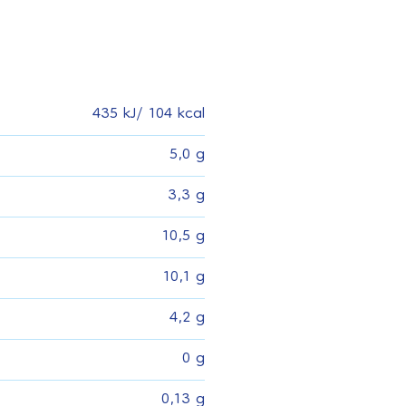
435 kJ/ 104 kcal
5,0 g
3,3 g
10,5 g
10,1 g
4,2 g
0 g
0,13 g