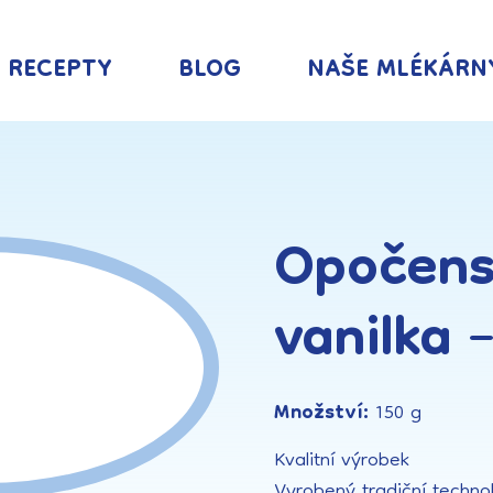
RECEPTY
BLOG
NAŠE MLÉKÁRN
Opočens
vanilka –
Množství:
150 g
Kvalitní výrobek
Vyrobený tradiční techno