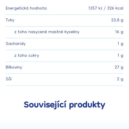
Energetická hodnota
1357 kJ / 326 kcal
Tuky
23,8 g
z toho nasycené mastné kyseliny
16 g
Sacharidy
1 g
z toho cukry
1 g
Bílkoviny
27 g
Sůl
2 g
Související produkty