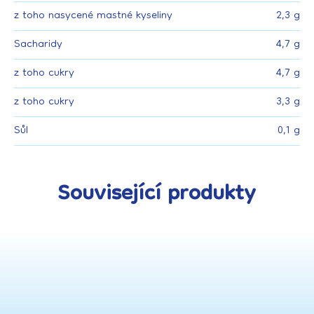
z toho nasycené mastné kyseliny
2,3 g
Sacharidy
4,7 g
z toho cukry
4,7 g
z toho cukry
3,3 g
Sůl
0,1 g
Související produkty