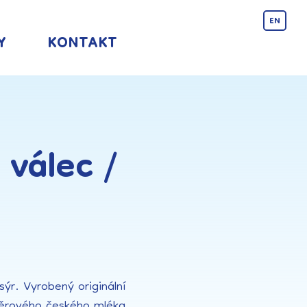
EN
Y
KONTAKT
 válec /
 sýr. Vyrobený originální
ýběrového českého mléka.