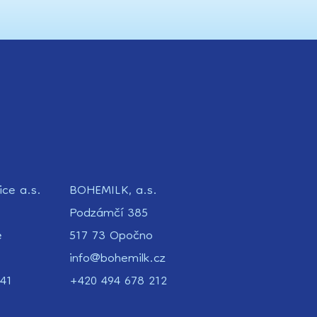
ice a.s.
BOHEMILK, a.s.
Podzámčí 385
e
517 73 Opočno
info@bohemilk.cz
41
+420 494 678 212