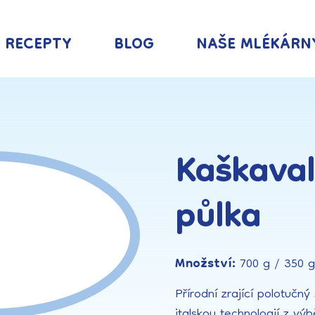
RECEPTY
BLOG
NAŠE MLÉKÁRN
Kaškaval
půlka
Množství:
700 g / 350 g
Přírodní zrající polotučný
italskou technologií z v