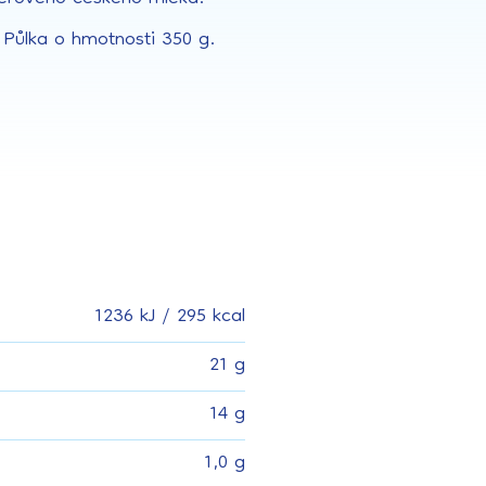
 Půlka o hmotnosti 350 g.
1236 kJ / 295 kcal
21 g
14 g
1,0 g