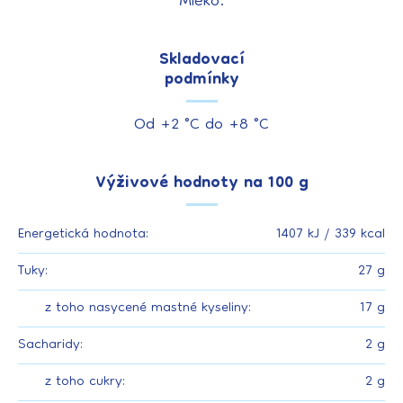
Mléko.
Skladovací
podmínky
Od +2 °C do +8 °C
Výživové hodnoty na 100 g
Energetická hodnota:
1407 kJ / 339 kcal
Tuky:
27 g
z toho nasycené mastné kyseliny:
17 g
Sacharidy:
2 g
z toho cukry:
2 g