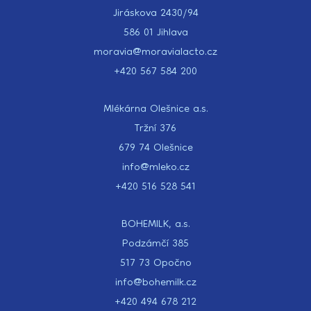
Jiráskova 2430/94
586 01 Jihlava
moravia@moravialacto.cz
+420 567 584 200
Mlékárna Olešnice a.s.
Tržní 376
679 74 Olešnice
info@mleko.cz
+420 516 528 541
BOHEMILK, a.s.
Podzámčí 385
517 73 Opočno
info@bohemilk.cz
+420 494 678 212