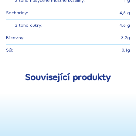
z toho nasycené mastné kyseliny:
1 g
Sacharidy:
4,6 g
z toho cukry:
4,6 g
Bílkoviny:
3,2g
Sůl:
0,1g
Související produkty