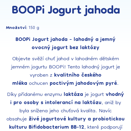
BOOPi Jogurt jahoda
Množství:
150 g
BOOPi Jogurt jahoda – lahodný a jemný
ovocný jogurt bez laktózy
Objevte svěží chuť jahod v lahodném dětském
jemném jogurtu BOOPi! Tento lahodný jogurt je
vyroben z
kvalitního českého
mléka
ochucen
poctivým jahodovým pyré
.
Díky přidanému enzymu
laktáza
je jogurt
vhodný
i pro osoby s intolerancí na laktózu
, aniž by
byla snížena jeho chuťová kvalita. Navíc
obsahuje
živé jogurtové kultury a probiotickou
kulturu Bifidobacterium BB-12
, které podporují