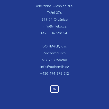
Mlékárna Olešnice a.s.
Tržní 376
679 74 Olešnice
info@mleko.cz
+420 516 528 541
BOHEMILK, a.s.
Podzámčí 385
517 73 Opočno
info@bohemilk.cz
+420 494 678 212
EN