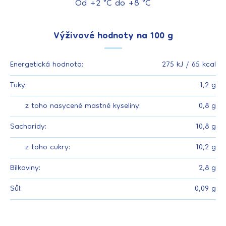
Od +2 °C do +8 °C
Výživové hodnoty na 100 g
Energetická hodnota:
275 kJ / 65 kcal
Tuky:
1,2 g
z toho nasycené mastné kyseliny:
0,8 g
Sacharidy:
10,8 g
z toho cukry:
10,2 g
Bílkoviny:
2,8 g
Sůl:
0,09 g