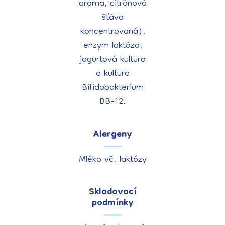
aroma, citrónová
šťáva
koncentrovaná),
enzym laktáza,
jogurtová kultura
a kultura
Bifidobakterium
BB-12.
Alergeny
Mléko vč. laktózy
Skladovací
podmínky