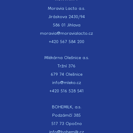
Moravia Lacto a.s.
Jiráskova 2430/94
586 01 Jihlava
moravia@moravialacto.cz
+420 567 584 200
Mlékárna Olešnice a.s.
Tržní 376
679 74 Olešnice
info@mleko.cz
+420 516 528 541
BOHEMILK, a.s.
Podzámčí 385
517 73 Opočno
info@bohemilk.cz