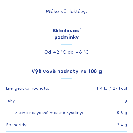
Mléko vč. laktózy.
Skladovací
podmínky
Od +2 °C do +8 °C
Výživové hodnoty na 100 g
Energetická hodnota:
114 kJ / 27 kcal
Tuky:
1 g
z toho nasycené mastné kyseliny:
0,6 g
Sacharidy:
2,4 g