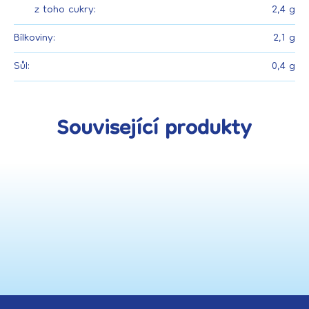
z toho cukry:
2,4 g
Bílkoviny:
2,1 g
Sůl:
0,4 g
Související produkty